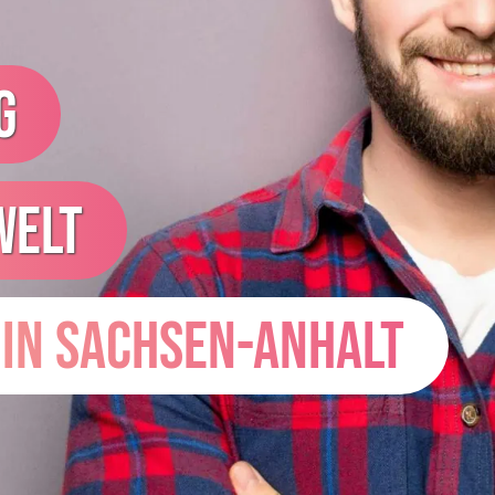
G
WELT
 IN SACHSEN-ANHALT