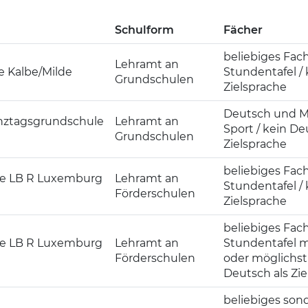
Schulform
Fächer
beliebiges Fac
Lehramt an
 Kalbe/Milde
Stundentafel / 
Grundschulen
Zielsprache
Deutsch und M
ztagsgrundschule
Lehramt an
Sport / kein De
Grundschulen
Zielsprache
beliebiges Fac
le LB R Luxemburg
Lehramt an
Stundentafel / 
Förderschulen
Zielsprache
beliebiges Fac
le LB R Luxemburg
Lehramt an
Stundentafel m
Förderschulen
oder möglichst 
Deutsch als Zi
beliebiges so