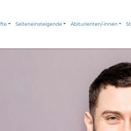
fte
Seiteneinsteigende
Abiturienten/-innen
S