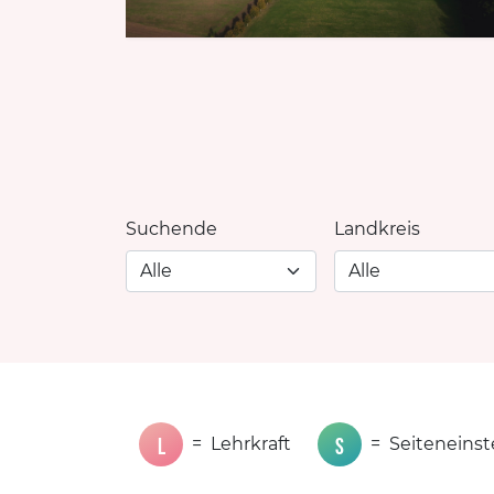
Suchende
Landkreis
L
S
=
Lehrkraft
=
Seiteneins