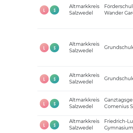
Altmarkkreis
Förderschul
L
S
Salzwedel
Wander Gar
Altmarkkreis
Grundschul
L
S
Salzwedel
Altmarkkreis
Grundschule
L
S
Salzwedel
Altmarkkreis
Ganztagsge
L
S
Salzwedel
Comenius S
Altmarkkreis
Friedrich-L
L
S
Salzwedel
Gymnasium 