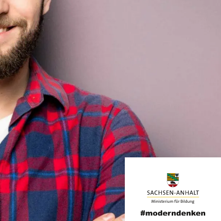
2
3
3
4
0
4
5