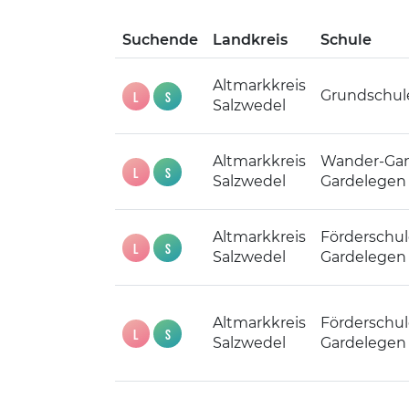
Suchende
Landkreis
Schule
Altmarkkreis
Grundschule
L
S
Salzwedel
Altmarkkreis
Wander-Gan
L
S
Salzwedel
Gardelegen
Altmarkkreis
Förderschu
L
S
Salzwedel
Gardelegen
Altmarkkreis
Förderschu
L
S
Salzwedel
Gardelegen