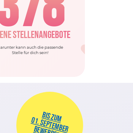
3
7
8
ENE STELLENANGEBOTE
arunter kann auch die passende
Stelle für dich sein!
BIS ZUM
01. SEPTEMBER
BEWERBEN!