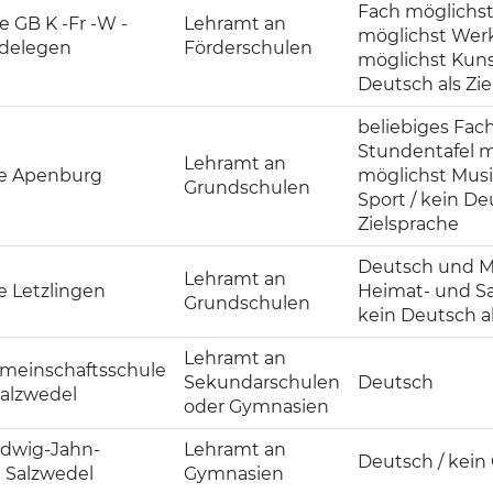
Fach möglichst
e GB K -Fr -W -
Lehramt an
möglichst Wer
delegen
Förderschulen
möglichst Kuns
Deutsch als Zie
beliebiges Fac
Stundentafel m
Lehramt an
e Apenburg
möglichst Musi
Grundschulen
Sport / kein De
Zielsprache
Deutsch und M
Lehramt an
 Letzlingen
Heimat- und Sa
Grundschulen
kein Deutsch al
Lehramt an
meinschaftsschule
Sekundarschulen
Deutsch
alzwedel
oder Gymnasien
udwig-Jahn-
Lehramt an
Deutsch / kein
Salzwedel
Gymnasien