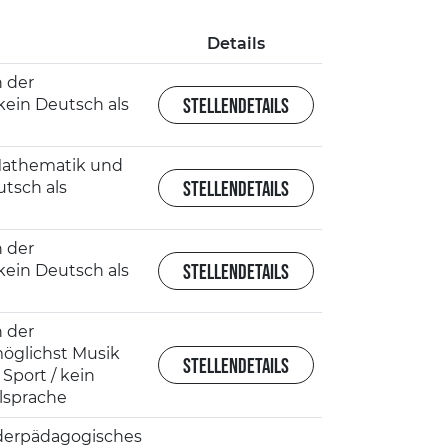
Details
h der
STELLENDETAILS
kein Deutsch als
athematik und
STELLENDETAILS
utsch als
h der
STELLENDETAILS
kein Deutsch als
h der
öglichst Musik
STELLENDETAILS
Sport / kein
elsprache
nderpädagogisches