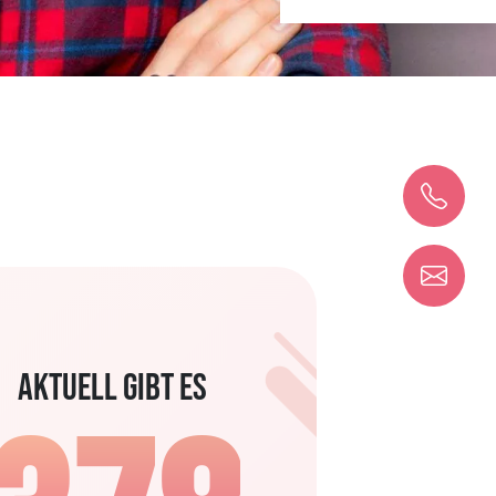
1
5
6
2
6
7
Aktuell gibt es