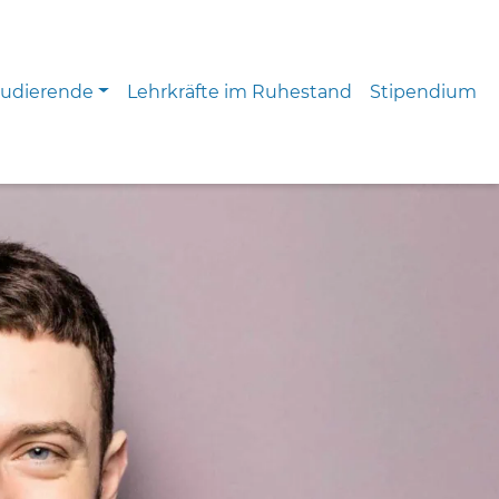
0
tudierende
Lehrkräfte im Ruhestand
Stipendium
0
1
1
2