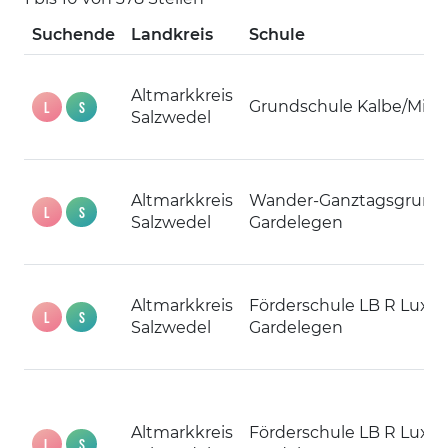
Suchende
Landkreis
Schule
Altmarkkreis
Grundschule Kalbe/Mild
L
S
Salzwedel
Altmarkkreis
Wander-Ganztagsgrund
L
S
Salzwedel
Gardelegen
Altmarkkreis
Förderschule LB R Lux
L
S
Salzwedel
Gardelegen
Altmarkkreis
Förderschule LB R Lux
L
S