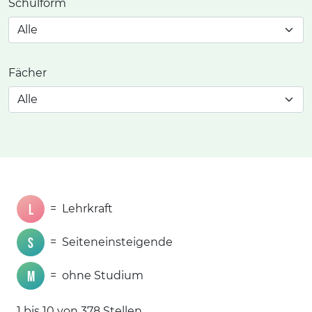
Schulform
Fächer
L
=
Lehrkraft
S
=
Seiteneinsteigende
M
=
ohne Studium
1 bis 10 von 378 Stellen