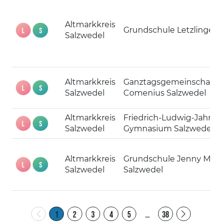
Altmarkkreis
Grundschule Letzlingen
L
S
Salzwedel
Altmarkkreis
Ganztagsgemeinschafts
L
S
Salzwedel
Comenius Salzwedel
Altmarkkreis
Friedrich-Ludwig-Jahn-
L
S
Salzwedel
Gymnasium Salzwedel
Altmarkkreis
Grundschule Jenny Mar
L
S
Salzwedel
Salzwedel
1
2
3
4
5
…
38