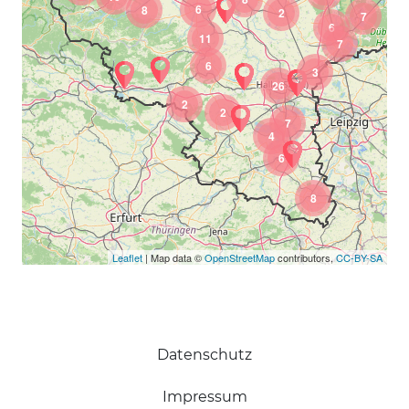
6
8
2
7
6
11
7
6
3
26
2
2
7
4
6
8
Leaflet
| Map data ©
OpenStreetMap
contributors,
CC-BY-SA
Datenschutz
Impressum