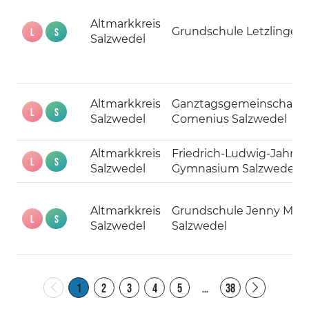
Altmarkkreis
Grundschule Letzlingen
L
S
Salzwedel
Altmarkkreis
Ganztagsgemeinschafts
L
S
Salzwedel
Comenius Salzwedel
Altmarkkreis
Friedrich-Ludwig-Jahn-
L
S
Salzwedel
Gymnasium Salzwedel
Altmarkkreis
Grundschule Jenny Mar
L
S
Salzwedel
Salzwedel
1
2
3
4
5
…
38