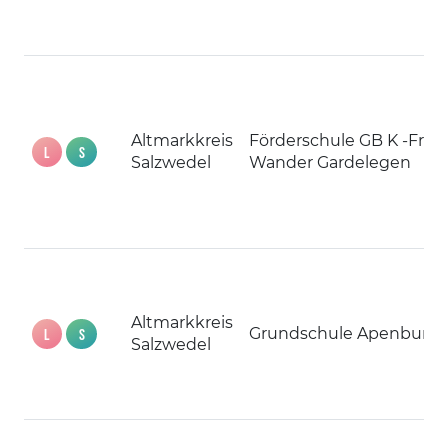
Altmarkkreis
Förderschule GB K -Fr -W
L
S
Salzwedel
Wander Gardelegen
Altmarkkreis
Grundschule Apenburg
L
S
Salzwedel