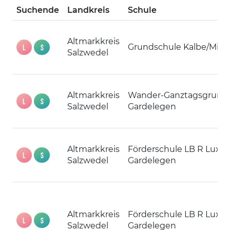
Suchende
Landkreis
Schule
Altmarkkreis
Grundschule Kalbe/Mild
L
S
Salzwedel
Altmarkkreis
Wander-Ganztagsgrund
L
S
Salzwedel
Gardelegen
Altmarkkreis
Förderschule LB R Lux
L
S
Salzwedel
Gardelegen
Altmarkkreis
Förderschule LB R Lux
L
S
Salzwedel
Gardelegen