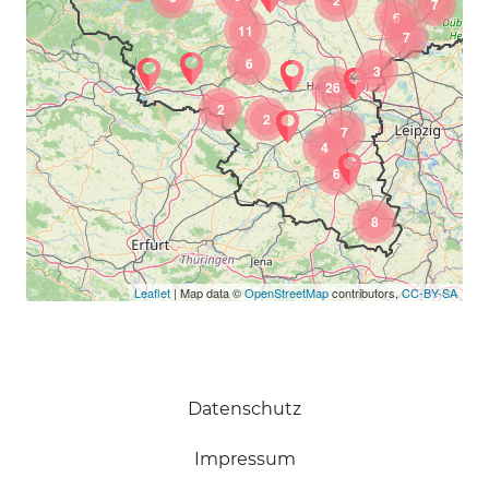
7
6
11
7
6
3
26
2
2
7
4
6
8
Leaflet
| Map data ©
OpenStreetMap
contributors,
CC-BY-SA
Datenschutz
Impressum