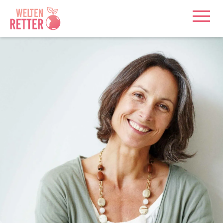
1
2
2
3