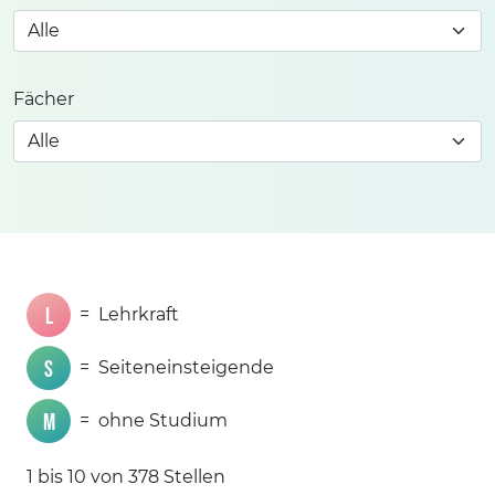
Fächer
L
=
Lehrkraft
S
=
Seiteneinsteigende
M
=
ohne Studium
1 bis 10 von 378 Stellen